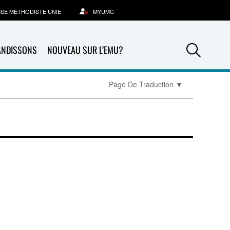
SSE MÉTHODISTE UNIE
MYUMC
Sea
ANDISSONS
NOUVEAU SUR L’EMU?
Page De Traduction
▼