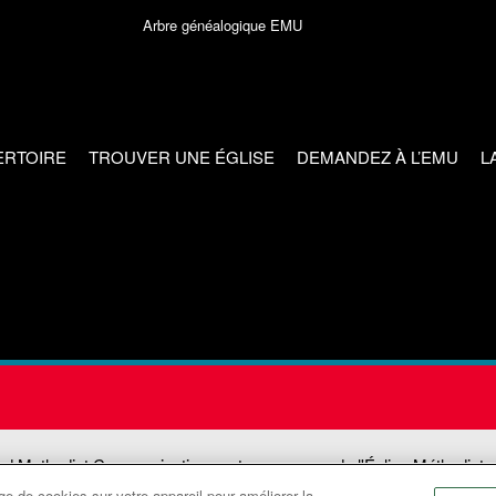
Arbre généalogique EMU
ERTOIRE
TROUVER UNE ÉGLISE
DEMANDEZ À L’EMU
L
ed Methodist Communications est une agence de l'Église Méthodiste
e de cookies sur votre appareil pour améliorer la