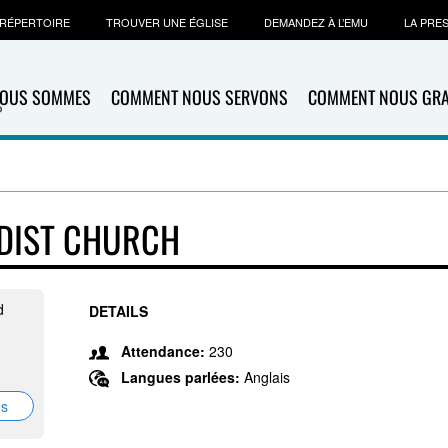
RÉPERTOIRE
TROUVER UNE ÉGLISE
DEMANDEZ À L’EMU
LA PRE
NOUS SOMMES
COMMENT NOUS SERVONS
COMMENT NOUS GR
ODIST CHURCH
d
DETAILS
Attendance:
230
Langues parlées:
Anglais
ns