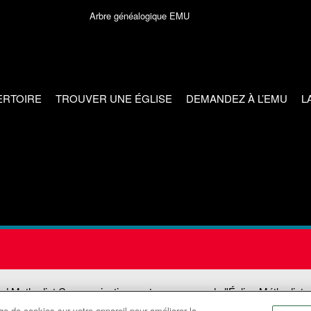
Arbre généalogique EMU
ERTOIRE
TROUVER UNE ÉGLISE
DEMANDEZ À L’EMU
L
ed Methodist Communications est une agence de l'Église Méthodiste
e de cookies sur votre appareil pour améliorer la