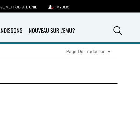
SSE MÉTHODISTE UNIE
MYUMC
Sea
ANDISSONS
NOUVEAU SUR L’EMU?
Page De Traduction
▼