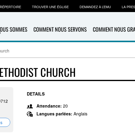
RÉPERTOIRE
TROUVER UNE ÉGLISE
DEMANDEZ À L’EMU
LA PRE
NOUS SOMMES
COMMENT NOUS SERVONS
COMMENT NOUS GR
hurch
METHODIST CHURCH
DETAILS
9712
Attendance:
20
Langues parlées:
Anglais
ns