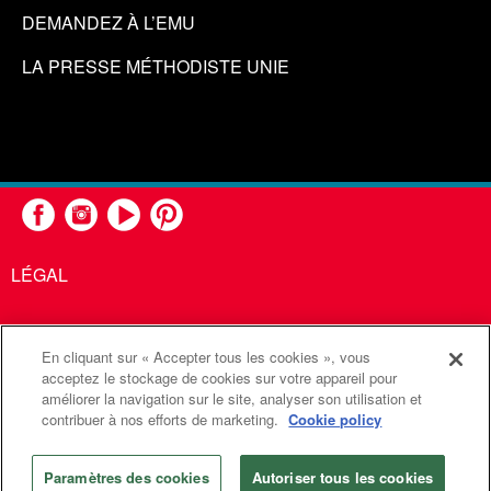
DEMANDEZ À L’EMU
LA PRESSE MÉTHODISTE UNIE
LÉGAL
En cliquant sur « Accepter tous les cookies », vous
United Methodist Communications est une agence de l'Église
acceptez le stockage de cookies sur votre appareil pour
améliorer la navigation sur le site, analyser son utilisation et
Méthodiste Unie
contribuer à nos efforts de marketing.
Cookie policy
©2026
Communications Méthodistes Unies. Tous droits
réservés
Paramètres des cookies
Autoriser tous les cookies