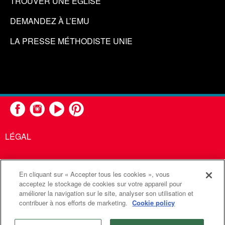
TROUVER UNE ÉGLISE
DEMANDEZ À L’EMU
LA PRESSE MÉTHODISTE UNIE
LÉGAL
En cliquant sur « Accepter tous les cookies », vous
United Methodist Communications est une agence de l'Église
acceptez le stockage de cookies sur votre appareil pour
améliorer la navigation sur le site, analyser son utilisation et
Méthodiste Unie
contribuer à nos efforts de marketing.
Cookie policy
©2026
Communications Méthodistes Unies. Tous droits
réservés