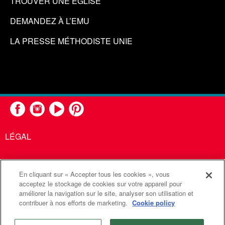
TROUVER UNE ÉGLISE
DEMANDEZ À L’EMU
LA PRESSE MÉTHODISTE UNIE
LÉGAL
En cliquant sur « Accepter tous les cookies », vous
United Methodist Communications est une agence de l'Église
acceptez le stockage de cookies sur votre appareil pour
améliorer la navigation sur le site, analyser son utilisation et
Méthodiste Unie
contribuer à nos efforts de marketing.
Cookie policy
©2026
Communications Méthodistes Unies. Tous droits
réservés