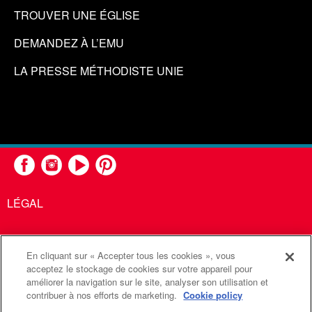
TROUVER UNE ÉGLISE
DEMANDEZ À L’EMU
LA PRESSE MÉTHODISTE UNIE
LÉGAL
En cliquant sur « Accepter tous les cookies », vous
United Methodist Communications est une agence de l'Église
acceptez le stockage de cookies sur votre appareil pour
améliorer la navigation sur le site, analyser son utilisation et
Méthodiste Unie
contribuer à nos efforts de marketing.
Cookie policy
©2026
Communications Méthodistes Unies. Tous droits