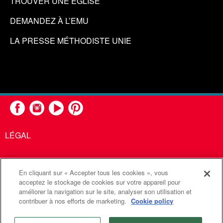
TROUVER UNE ÉGLISE
DEMANDEZ À L’EMU
LA PRESSE MÉTHODISTE UNIE
LÉGAL
En cliquant sur « Accepter tous les cookies », vous
United Methodist Communications est une agence de l'Église
acceptez le stockage de cookies sur votre appareil pour
améliorer la navigation sur le site, analyser son utilisation et
Méthodiste Unie
contribuer à nos efforts de marketing.
Cookie policy
©2026
Communications Méthodistes Unies. Tous droits
réservés