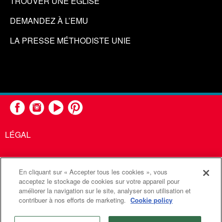
TROUVER UNE ÉGLISE
DEMANDEZ À L’EMU
LA PRESSE MÉTHODISTE UNIE
LÉGAL
En cliquant sur « Accepter tous les cookies », vous
United Methodist Communications est une agence de l'Église
acceptez le stockage de cookies sur votre appareil pour
améliorer la navigation sur le site, analyser son utilisation et
Méthodiste Unie
contribuer à nos efforts de marketing.
Cookie policy
©2026
Communications Méthodistes Unies. Tous droits
réservés