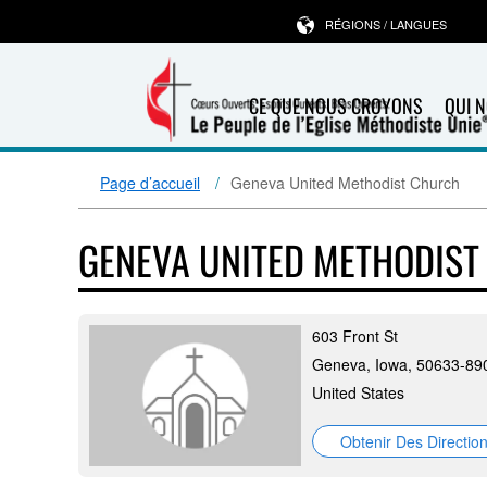
RÉGIONS / LANGUES
CE QUE NOUS CROYONS
QUI 
Page d’accueil
Geneva United Methodist Church
GENEVA UNITED METHODIS
603 Front St
Geneva, Iowa, 50633-89
United States
Obtenir Des Directio