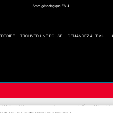
Arbre généalogique EMU
ERTOIRE
TROUVER UNE ÉGLISE
DEMANDEZ À L’EMU
L
ed Methodist Communications est une agence de l'Église Méthodiste
e de cookies sur votre appareil pour améliorer la