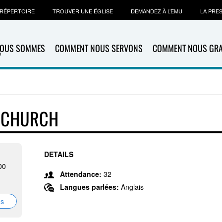
RÉPERTOIRE
TROUVER UNE ÉGLISE
DEMANDEZ À L’EMU
LA PRE
NOUS SOMMES
COMMENT NOUS SERVONS
COMMENT NOUS GR
T CHURCH
DETAILS
00
Attendance:
32
Langues parlées:
Anglais
ns