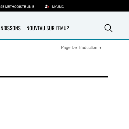
SSE MÉTHODISTE UNIE
MYUMC
Sea
ANDISSONS
NOUVEAU SUR L’EMU?
Page De Traduction
▼