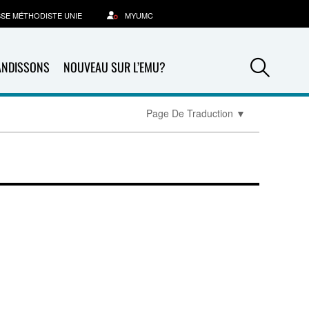
SSE MÉTHODISTE UNIE
MYUMC
Sea
ANDISSONS
NOUVEAU SUR L’EMU?
Page De Traduction
▼