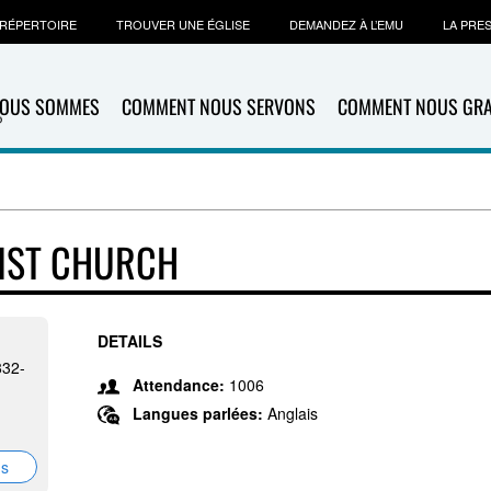
RÉPERTOIRE
TROUVER UNE ÉGLISE
DEMANDEZ À L’EMU
LA PRE
NOUS SOMMES
COMMENT NOUS SERVONS
COMMENT NOUS GR
IST CHURCH
DETAILS
832-
Attendance:
1006
Langues parlées:
Anglais
ns