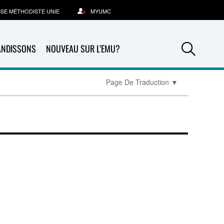
SSE MÉTHODISTE UNIE
MYUMC
Sea
ANDISSONS
NOUVEAU SUR L’EMU?
Page De Traduction
▼