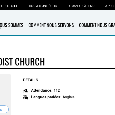
RÉPERTOIRE
TROUVER UNE ÉGLISE
DEMANDEZ À L’EMU
LA PRE
NOUS SOMMES
COMMENT NOUS SERVONS
COMMENT NOUS GR
DIST CHURCH
DETAILS
Attendance:
112
Langues parlées:
Anglais
ns