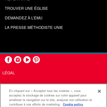
TROUVER UNE ÉGLISE
DEMANDEZ À L’EMU
LA PRESSE MÉTHODISTE UNIE
LÉGAL
En cliquant sur « Accepter tous les cookies », vous
United Methodist Communications est une agence de l'Église
acceptez le stockage de cookies sur votre appareil pour
améliorer la navigation sur le site, analyser son utilisation et
Méthodiste Unie
contribuer à nos efforts de marketing.
Cookie policy