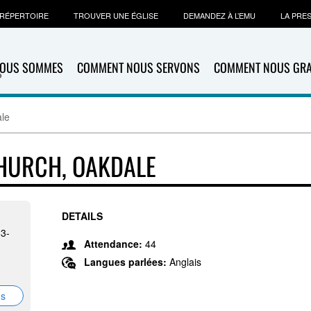
RÉPERTOIRE
TROUVER UNE ÉGLISE
DEMANDEZ À L’EMU
LA PRE
NOUS SOMMES
COMMENT NOUS SERVONS
COMMENT NOUS GR
ale
CHURCH, OAKDALE
DETAILS
63-
Attendance:
44
Langues parlées:
Anglais
ns