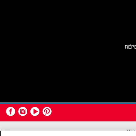
RÉP
Unit