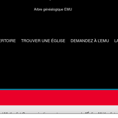
Arbre généalogique EMU
ERTOIRE
TROUVER UNE ÉGLISE
DEMANDEZ À L’EMU
L
ed Methodist Communications est une agence de l'Église Méthodiste