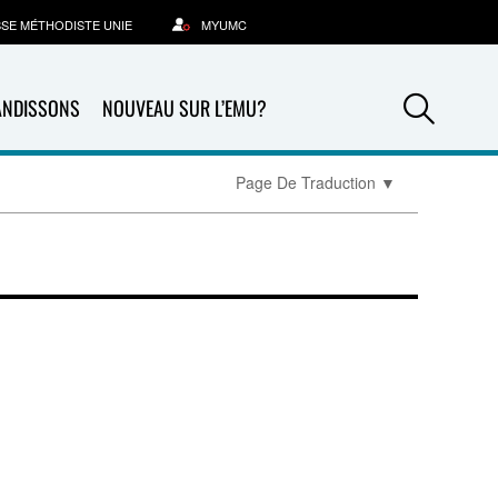
SSE MÉTHODISTE UNIE
MYUMC
Sea
ANDISSONS
NOUVEAU SUR L’EMU?
Page De Traduction
▼