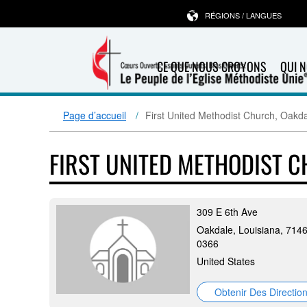
RÉGIONS / LANGUES
CE QUE NOUS CROYONS
QUI 
Page d’accueil
First United Methodist Church, Oakd
FIRST UNITED METHODIST 
309 E 6th Ave
Oakdale, Louisiana, 714
0366
United States
Obtenir Des Directio