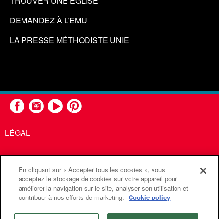
TROUVER UNE ÉGLISE
DEMANDEZ À L’EMU
LA PRESSE MÉTHODISTE UNIE
LÉGAL
En cliquant sur « Accepter tous les cookies », vous
United Methodist Communications est une agence de l'Église
acceptez le stockage de cookies sur votre appareil pour
améliorer la navigation sur le site, analyser son utilisation et
Méthodiste Unie
contribuer à nos efforts de marketing.
Cookie policy
©2026
Communications Méthodistes Unies. Tous droits
réservés