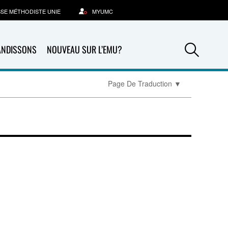
SSE MÉTHODISTE UNIE
MYUMC
Sea
ANDISSONS
NOUVEAU SUR L’EMU?
Page De Traduction
▼