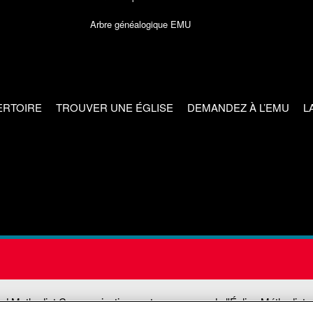
Arbre généalogique EMU
ERTOIRE
TROUVER UNE ÉGLISE
DEMANDEZ À L’EMU
L
ed Methodist Communications est une agence de l'Église Méthodiste