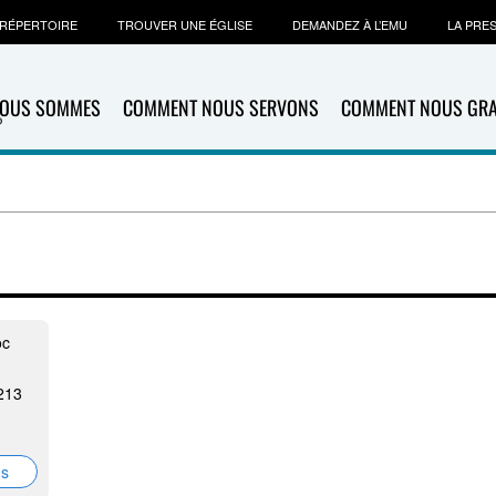
RÉPERTOIRE
TROUVER UNE ÉGLISE
DEMANDEZ À L’EMU
LA PRE
NOUS SOMMES
COMMENT NOUS SERVONS
COMMENT NOUS GR
oc
213
ns