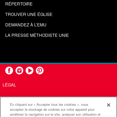
RÉPERTOIRE
TROUVER UNE ÉGLISE
DEMANDEZ À L’EMU
LA PRESSE MÉTHODISTE UNIE
LÉGAL
En cliquant sur « Accepter tous les cookies », vous
United Methodist Communications est une agence de l'Église
acceptez le stockage de cookies sur votre appareil pour
améliorer la navigation sur le site, analyser son utilisation et
Méthodiste Unie