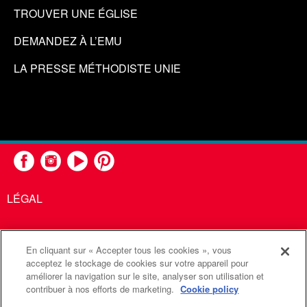
TROUVER UNE ÉGLISE
DEMANDEZ À L’EMU
LA PRESSE MÉTHODISTE UNIE
LÉGAL
En cliquant sur « Accepter tous les cookies », vous
United Methodist Communications est une agence de l'Église
acceptez le stockage de cookies sur votre appareil pour
améliorer la navigation sur le site, analyser son utilisation et
Méthodiste Unie
contribuer à nos efforts de marketing.
Cookie policy
©2026
Communications Méthodistes Unies. Tous droits