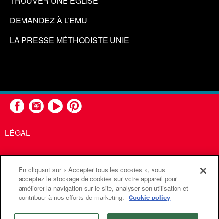
TROUVER UNE ÉGLISE
DEMANDEZ À L’EMU
LA PRESSE MÉTHODISTE UNIE
LÉGAL
En cliquant sur « Accepter tous les cookies », vous
United Methodist Communications est une agence de l'Église
acceptez le stockage de cookies sur votre appareil pour
améliorer la navigation sur le site, analyser son utilisation et
Méthodiste Unie
contribuer à nos efforts de marketing.
Cookie policy
©2026
Communications Méthodistes Unies. Tous droits
réservés