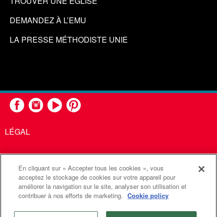
TROUVER UNE ÉGLISE
DEMANDEZ À L’EMU
LA PRESSE MÉTHODISTE UNIE
LÉGAL
En cliquant sur « Accepter tous les cookies », vous
United Methodist Communications est une agence de l'Église
acceptez le stockage de cookies sur votre appareil pour
améliorer la navigation sur le site, analyser son utilisation et
Méthodiste Unie
contribuer à nos efforts de marketing.
Cookie policy
©2026
Communications Méthodistes Unies. Tous droits
réservés