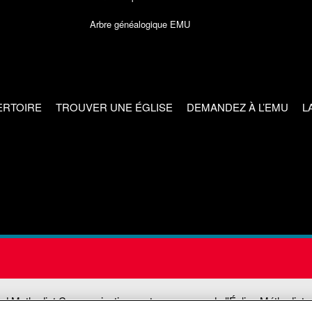
Arbre généalogique EMU
ERTOIRE
TROUVER UNE ÉGLISE
DEMANDEZ À L’EMU
L
ed Methodist Communications est une agence de l'Église Méthodiste