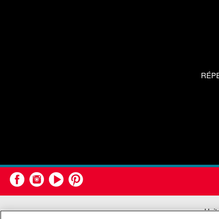
RÉP
Unit