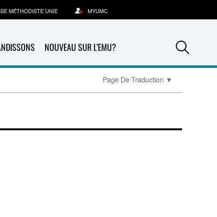
SSE MÉTHODISTE UNIE
MYUMC
Sea
ANDISSONS
NOUVEAU SUR L’EMU?
Page De Traduction
▼