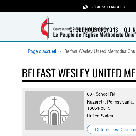
RÉGIONS / LANGUES
CE QUE NOUS CROYONS
QUI 
Page d’accueil
Belfast Wesley United Methodist Chu
BELFAST WESLEY UNITED M
607 School Rd
Nazareth, Pennsylvania,
18064-8619
United States
Obtenir Des Directio