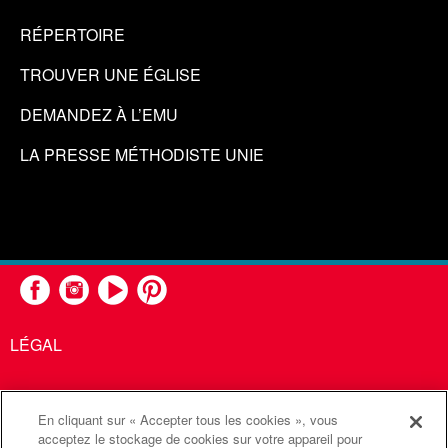
RÉPERTOIRE
TROUVER UNE ÉGLISE
DEMANDEZ À L’EMU
LA PRESSE MÉTHODISTE UNIE
LÉGAL
En cliquant sur « Accepter tous les cookies », vous
United Methodist Communications est une agence de l'Église
acceptez le stockage de cookies sur votre appareil pour