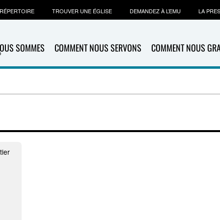
RÉPERTOIRE
TROUVER UNE ÉGLISE
DEMANDEZ À L’EMU
LA PRE
NOUS SOMMES
COMMENT NOUS SERVONS
COMMENT NOUS GR
ier