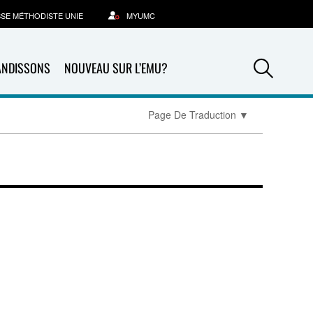
SSE MÉTHODISTE UNIE
MYUMC
Sea
ANDISSONS
NOUVEAU SUR L’EMU?
Page De Traduction
▼