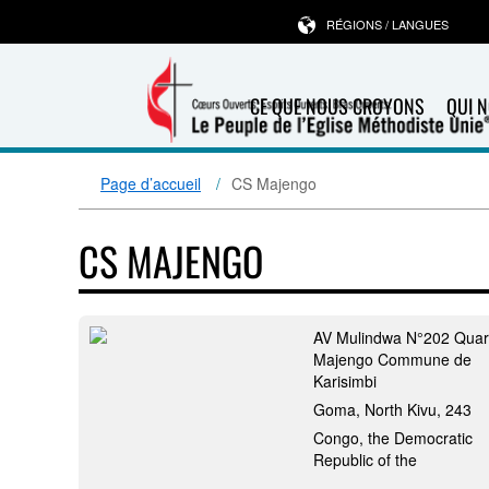
RÉGIONS / LANGUES
CE QUE NOUS CROYONS
QUI 
Page d’accueil
CS Majengo
CS MAJENGO
AV Mulindwa N°202 Quart
Majengo Commune de
Karisimbi
Goma, North Kivu, 243
Congo, the Democratic
Republic of the