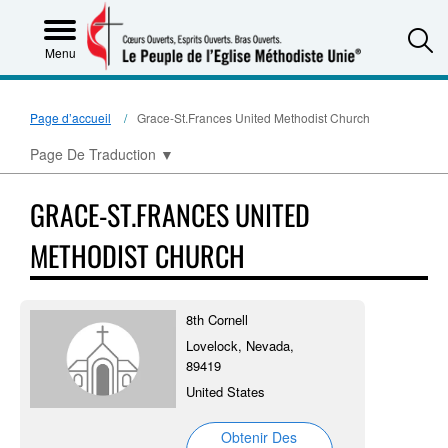
S
Menu
Page d’accueil
Grace-St.Frances United Methodist Church
Page De Traduction
▼
GRACE-ST.FRANCES UNITED
METHODIST CHURCH
8th Cornell
Lovelock, Nevada,
89419
United States
Obtenir Des