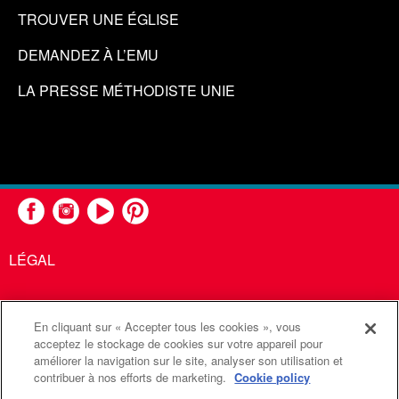
TROUVER UNE ÉGLISE
DEMANDEZ À L’EMU
LA PRESSE MÉTHODISTE UNIE
LÉGAL
En cliquant sur « Accepter tous les cookies », vous
United Methodist Communications est une agence de l'Église
acceptez le stockage de cookies sur votre appareil pour
améliorer la navigation sur le site, analyser son utilisation et
Méthodiste Unie
contribuer à nos efforts de marketing.
Cookie policy
©2026
Communications Méthodistes Unies. Tous droits