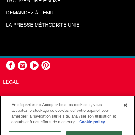
TROUVER UNE ÉGLISE
DEMANDEZ À L’EMU
LA PRESSE MÉTHODISTE UNIE
LÉGAL
En cliquant sur « Accepter tous les cookies », vous
United Methodist Communications est une agence de l'Église
acceptez le stockage de cookies sur votre appareil pour
améliorer la navigation sur le site, analyser son utilisation et
Méthodiste Unie
contribuer à nos efforts de marketing.
Cookie policy
©2026
Communications Méthodistes Unies. Tous droits
réservés