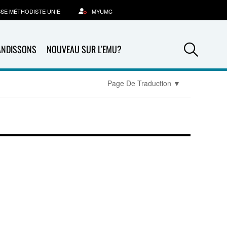
SSE MÉTHODISTE UNIE
MYUMC
Sea
ANDISSONS
NOUVEAU SUR L’EMU?
Page De Traduction
▼