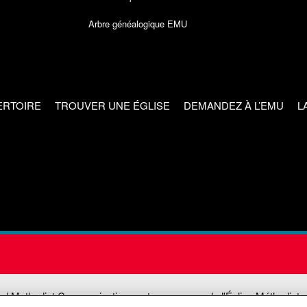
Arbre généalogique EMU
ERTOIRE
TROUVER UNE ÉGLISE
DEMANDEZ À L’EMU
L
ed Methodist Communications est une agence de l'Église Méthodiste