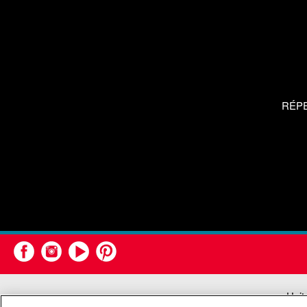
RÉP
Unit