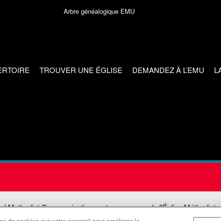
Arbre généalogique EMU
ERTOIRE
TROUVER UNE ÉGLISE
DEMANDEZ À L’EMU
L
ed Methodist Communications est une agence de l'Église Méthodiste
e de cookies sur votre appareil pour améliorer la