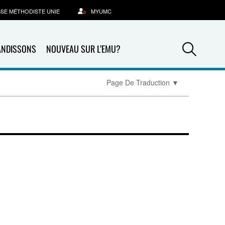
SSE MÉTHODISTE UNIE
MYUMC
Sea
ANDISSONS
NOUVEAU SUR L’EMU?
Page De Traduction
▼