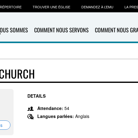
RÉPERTOIRE
TROUVER UNE ÉGLISE
DEMANDEZ À L’EMU
LA PRE
NOUS SOMMES
COMMENT NOUS SERVONS
COMMENT NOUS GR
 CHURCH
DETAILS
Attendance:
54
Langues parlées:
Anglais
ns