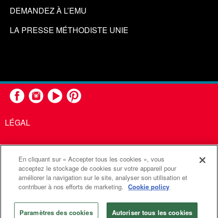
DEMANDEZ À L’EMU
LA PRESSE MÉTHODISTE UNIE
LÉGAL
En cliquant sur « Accepter tous les cookies », vous
United Methodist Communications est une agence de l'Église
acceptez le stockage de cookies sur votre appareil pour
améliorer la navigation sur le site, analyser son utilisation et
Méthodiste Unie
contribuer à nos efforts de marketing.
Cookie policy
©2026
Communications Méthodistes Unies. Tous droits
réservés
Paramètres des cookies
Autoriser tous les cookies