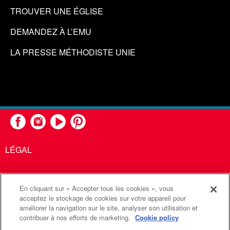
TROUVER UNE ÉGLISE
DEMANDEZ À L’EMU
LA PRESSE MÉTHODISTE UNIE
LÉGAL
En cliquant sur « Accepter tous les cookies », vous
United Methodist Communications est une agence de l'Église
acceptez le stockage de cookies sur votre appareil pour
améliorer la navigation sur le site, analyser son utilisation et
Méthodiste Unie
contribuer à nos efforts de marketing.
Cookie policy
©2026
Communications Méthodistes Unies. Tous droits