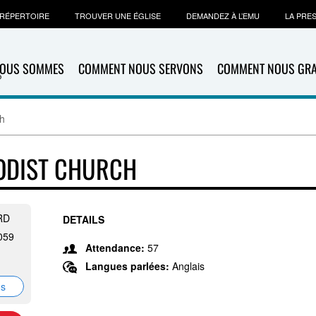
RÉPERTOIRE
TROUVER UNE ÉGLISE
DEMANDEZ À L’EMU
LA PRE
NOUS SOMMES
COMMENT NOUS SERVONS
COMMENT NOUS GR
ch
ODIST CHURCH
RD
DETAILS
059
Attendance:
57
Langues parlées:
Anglais
ns