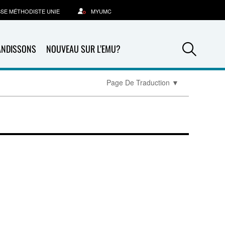
SSE MÉTHODISTE UNIE
MYUMC
Sea
ANDISSONS
NOUVEAU SUR L’EMU?
Page De Traduction
▼