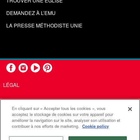
TROUVER UNE ÉGLISE
DEMANDEZ À L’EMU
LA PRESSE MÉTHODISTE UNIE
LÉGAL
En cliquant sur « Accepter tous les cookies », vous
United Methodist Communications est une agence de l'Église
acceptez le stockage de cookies sur votre appareil pour
améliorer la navigation sur le site, analyser son utilisation et
Méthodiste Unie
contribuer à nos efforts de marketing.
Cookie policy
©2026
Communications Méthodistes Unies. Tous droits
réservés