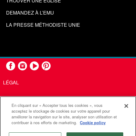
TROUVER UNE ÉGLISE
DEMANDEZ À L’EMU
LA PRESSE MÉTHODISTE UNIE
LÉGAL
En cliquant sur « Accepter tous les cookies », vous
United Methodist Communications est une agence de l'Église
acceptez le stockage de cookies sur votre appareil pour
améliorer la navigation sur le site, analyser son utilisation et
Méthodiste Unie
contribuer à nos efforts de marketing.
Cookie policy
©2026
Communications Méthodistes Unies. Tous droits
réservés