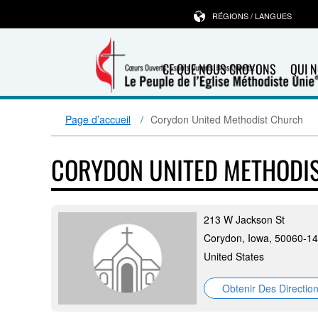
RÉGIONS / LANGUES
CE QUE NOUS CROYONS
QUI 
Page d’accueil
Corydon United Methodist Church
CORYDON UNITED METHODI
213 W Jackson St
Corydon, Iowa, 50060-1
United States
Obtenir Des Directio