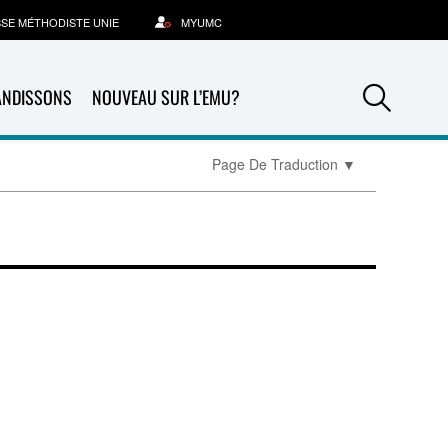
SSE MÉTHODISTE UNIE
MYUMC
Sea
ANDISSONS
NOUVEAU SUR L’EMU?
Page De Traduction
▼