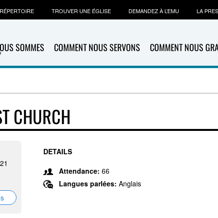
RÉPERTOIRE
TROUVER UNE ÉGLISE
DEMANDEZ À L’EMU
LA PRE
NOUS SOMMES
COMMENT NOUS SERVONS
COMMENT NOUS GR
ST CHURCH
DETAILS
421
Attendance:
66
Langues parlées:
Anglais
ns