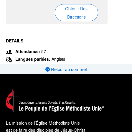
Obtenir Des
Directions
DETAILS
Attendance:
57
Langues parlées:
Anglais
Retour au sommet
La mission de l’Église Méthodiste Unie
est de faire des disciples de Jésus-Christ