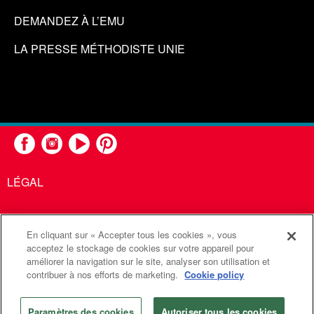
DEMANDEZ À L’EMU
LA PRESSE MÉTHODISTE UNIE
LÉGAL
En cliquant sur « Accepter tous les cookies », vous
United Methodist Communications est une agence de l'Église
acceptez le stockage de cookies sur votre appareil pour
améliorer la navigation sur le site, analyser son utilisation et
Méthodiste Unie
contribuer à nos efforts de marketing.
Cookie policy
©2026
Communications Méthodistes Unies. Tous droits
réservés
Paramètres des cookies
Autoriser tous les cookies