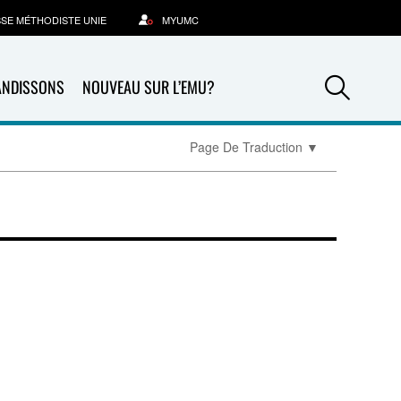
SSE MÉTHODISTE UNIE
MYUMC
Sea
ANDISSONS
NOUVEAU SUR L’EMU?
Page De Traduction
▼