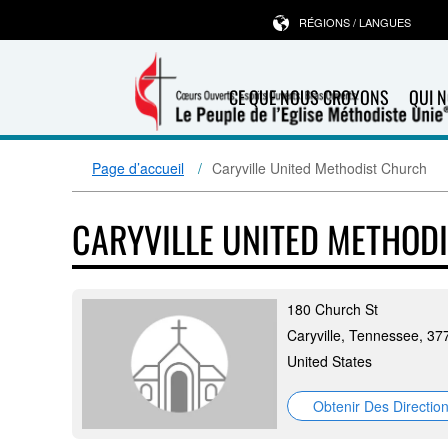
RÉGIONS / LANGUES
CE QUE NOUS CROYONS
QUI 
Page d’accueil
Caryville United Methodist Church
CARYVILLE UNITED METHOD
180 Church St
Caryville, Tennessee, 37
United States
Obtenir Des Directio