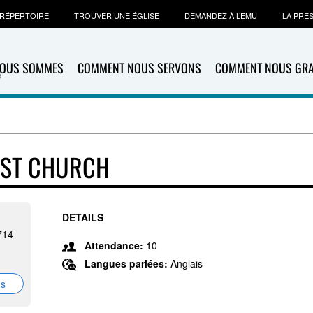
RÉPERTOIRE
TROUVER UNE ÉGLISE
DEMANDEZ À L’EMU
LA PRE
NOUS SOMMES
COMMENT NOUS SERVONS
COMMENT NOUS GR
IST CHURCH
DETAILS
714
Attendance:
10
Langues parlées:
Anglais
ns