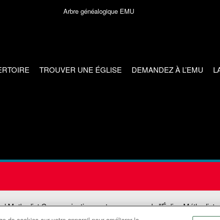
Arbre généalogique EMU
ERTOIRE
TROUVER UNE ÉGLISE
DEMANDEZ À L’EMU
L
ed Methodist Communications est une agence de l'Église Méthodiste
e de cookies sur votre appareil pour améliorer la