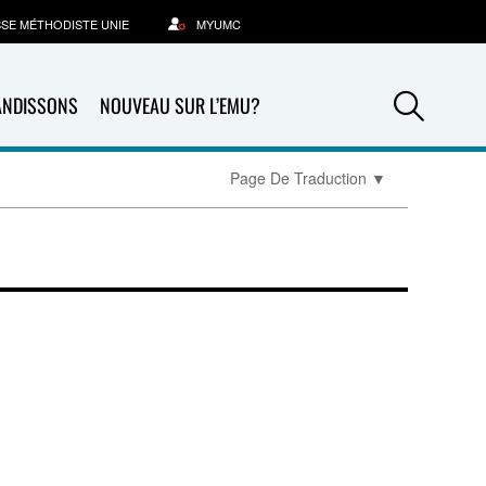
SSE MÉTHODISTE UNIE
MYUMC
Sea
ANDISSONS
NOUVEAU SUR L’EMU?
Page De Traduction
▼