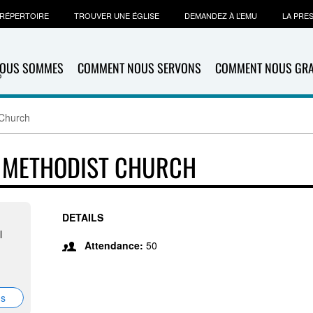
RÉPERTOIRE
TROUVER UNE ÉGLISE
DEMANDEZ À L’EMU
LA PRE
NOUS SOMMES
COMMENT NOUS SERVONS
COMMENT NOUS GR
 Church
D METHODIST CHURCH
DETAILS
l
Attendance:
50
ns