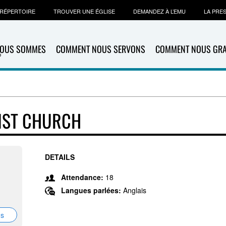
RÉPERTOIRE
TROUVER UNE ÉGLISE
DEMANDEZ À L’EMU
LA PRE
NOUS SOMMES
COMMENT NOUS SERVONS
COMMENT NOUS GR
IST CHURCH
DETAILS
Attendance:
18
Langues parlées:
Anglais
ns