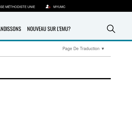
SSE MÉTHODISTE UNIE
MYUMC
Sea
ANDISSONS
NOUVEAU SUR L’EMU?
Page De Traduction
▼