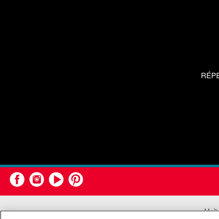
RÉP
Unit