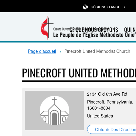
RÉGIONS / LANGUES
CE QUE NOUS CROYONS
QUI 
Page d’accueil
Pinecroft United Methodist Church
PINECROFT UNITED METHOD
2134 Old 6th Ave Rd
Pinecroft, Pennsylvania,
16601-8894
United States
Obtenir Des Directio