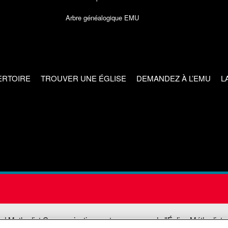
Arbre généalogique EMU
ERTOIRE
TROUVER UNE ÉGLISE
DEMANDEZ À L’EMU
L
ed Methodist Communications est une agence de l'Église Méthodiste