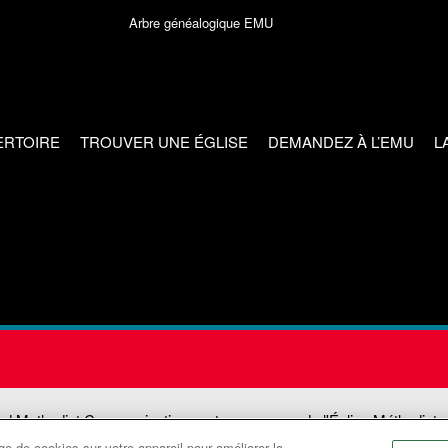
Arbre généalogique EMU
ERTOIRE
TROUVER UNE ÉGLISE
DEMANDEZ À L’EMU
L
ed Methodist Communications est une agence de l'Église Méthodiste
e de cookies sur votre appareil pour améliorer la