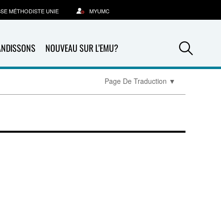
SSE MÉTHODISTE UNIE
MYUMC
Sea
ANDISSONS
NOUVEAU SUR L’EMU?
Page De Traduction
▼