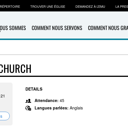
RÉPERTOIRE
TROUVER UNE ÉGLISE
DEMANDEZ À L’EMU
LA PRE
NOUS SOMMES
COMMENT NOUS SERVONS
COMMENT NOUS GR
 CHURCH
DETAILS
121
Attendance:
45
Langues parlées:
Anglais
ns