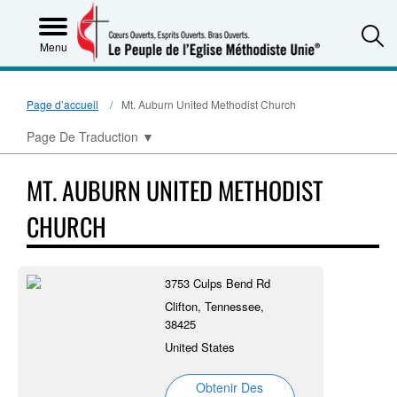
S
Menu
Page d’accueil
Mt. Auburn United Methodist Church
Page De Traduction
▼
MT. AUBURN UNITED METHODIST
CHURCH
3753 Culps Bend Rd
Clifton, Tennessee,
38425
United States
Obtenir Des