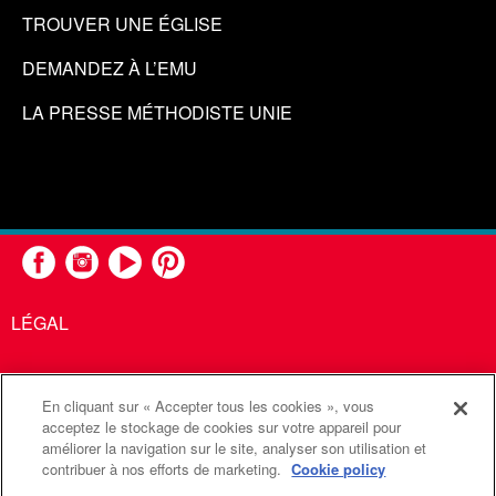
TROUVER UNE ÉGLISE
DEMANDEZ À L’EMU
LA PRESSE MÉTHODISTE UNIE
LÉGAL
En cliquant sur « Accepter tous les cookies », vous
United Methodist Communications est une agence de l'Église
acceptez le stockage de cookies sur votre appareil pour
améliorer la navigation sur le site, analyser son utilisation et
Méthodiste Unie
contribuer à nos efforts de marketing.
Cookie policy
©2026
Communications Méthodistes Unies. Tous droits