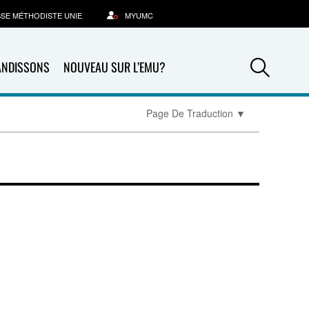
SSE MÉTHODISTE UNIE
MYUMC
Sea
ANDISSONS
NOUVEAU SUR L’EMU?
Page De Traduction
▼