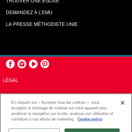
TROUVER UNE ÉGLISE
DEMANDEZ À L’EMU
LA PRESSE MÉTHODISTE UNIE
LÉGAL
En cliquant sur « Accepter tous les cookies », vous
United Methodist Communications est une agence de l'Église
acceptez le stockage de cookies sur votre appareil pour
améliorer la navigation sur le site, analyser son utilisation et
Méthodiste Unie
contribuer à nos efforts de marketing.
Cookie policy
©2026
Communications Méthodistes Unies. Tous droits
réservés