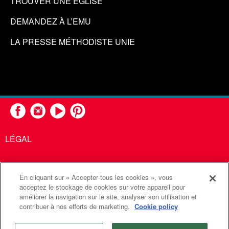
TROUVER UNE ÉGLISE
DEMANDEZ À L’EMU
LA PRESSE MÉTHODISTE UNIE
LÉGAL
En cliquant sur « Accepter tous les cookies », vous
United Methodist Communications est une agence de l'Église
acceptez le stockage de cookies sur votre appareil pour
améliorer la navigation sur le site, analyser son utilisation et
Méthodiste Unie
contribuer à nos efforts de marketing.
Cookie policy
©2026
Communications Méthodistes Unies. Tous droits
réservés