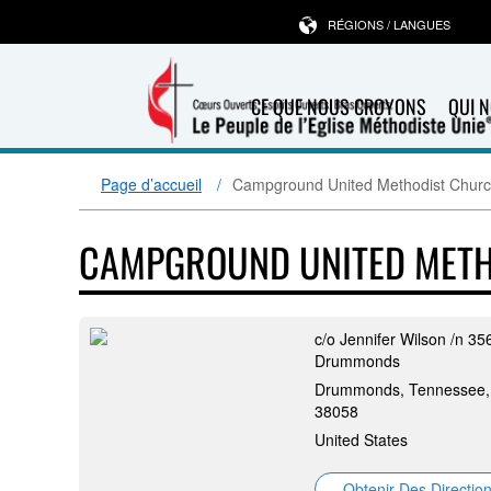
RÉGIONS / LANGUES
CE QUE NOUS CROYONS
QUI 
Page d’accueil
Campground United Methodist Chur
CAMPGROUND UNITED MET
c/o Jennifer Wilson /n 35
Drummonds
Drummonds, Tennessee,
38058
United States
Obtenir Des Directio