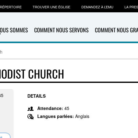
RÉPERTOIRE
TROUVER UNE ÉGLISE
DEMANDEZ À L’EMU
LA PRE
NOUS SOMMES
COMMENT NOUS SERVONS
COMMENT NOUS GR
ch
HODIST CHURCH
65
DETAILS
Attendance:
45
Langues parlées:
Anglais
ns