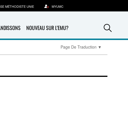
SSE MÉTHODISTE UNIE
MYUMC
Sea
ANDISSONS
NOUVEAU SUR L’EMU?
Page De Traduction
▼