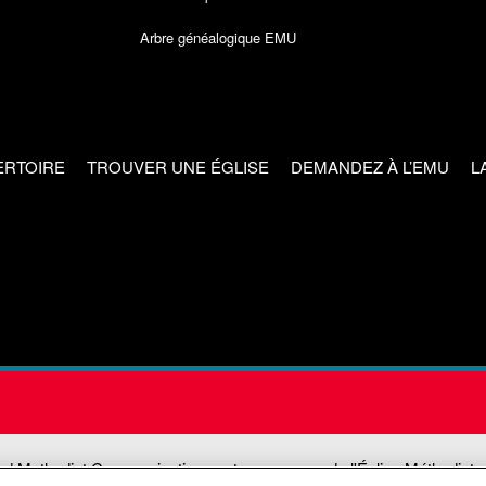
Arbre généalogique EMU
ERTOIRE
TROUVER UNE ÉGLISE
DEMANDEZ À L’EMU
L
ed Methodist Communications est une agence de l'Église Méthodiste