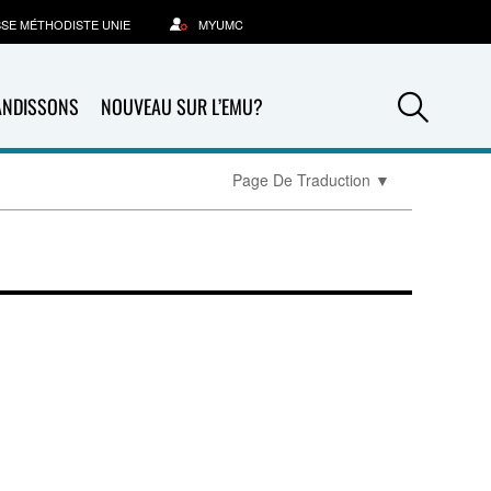
SSE MÉTHODISTE UNIE
MYUMC
Sea
ANDISSONS
NOUVEAU SUR L’EMU?
Page De Traduction
▼