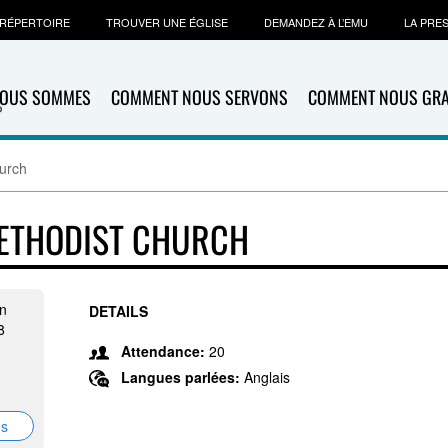
RÉPERTOIRE
TROUVER UNE ÉGLISE
DEMANDEZ À L’EMU
LA PRE
NOUS SOMMES
COMMENT NOUS SERVONS
COMMENT NOUS GR
urch
METHODIST CHURCH
n
DETAILS
8
Attendance:
20
Langues parlées:
Anglais
ns