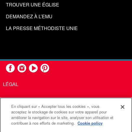
TROUVER UNE ÉGLISE
DEMANDEZ À L’EMU
LA PRESSE MÉTHODISTE UNIE
LÉGAL
En cliquant sur « Accepter tous les cookies », vous
United Methodist Communications est une agence de l'Église
acceptez le stockage de cookies sur votre appareil pour
améliorer la navigation sur le site, analyser son utilisation et
Méthodiste Unie
contribuer à nos efforts de marketing.
Cookie policy
©2026
Communications Méthodistes Unies. Tous droits