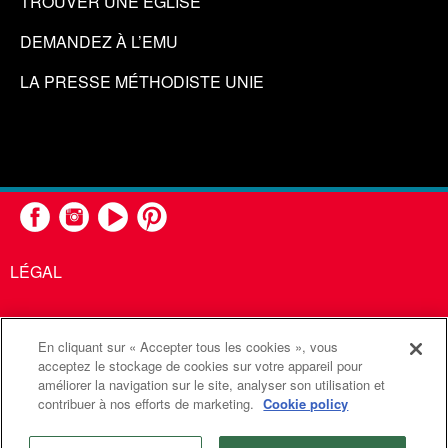
TROUVER UNE ÉGLISE
DEMANDEZ À L’EMU
LA PRESSE MÉTHODISTE UNIE
LÉGAL
En cliquant sur « Accepter tous les cookies », vous
United Methodist Communications est une agence de l'Église
acceptez le stockage de cookies sur votre appareil pour
améliorer la navigation sur le site, analyser son utilisation et
Méthodiste Unie
contribuer à nos efforts de marketing.
Cookie policy
©2026
Communications Méthodistes Unies. Tous droits
réservés