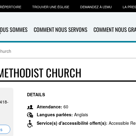
RÉPERTOIRE
TROUVER UNE ÉGLISE
DEMANDEZ À L’EMU
LA PRE
NOUS SOMMES
COMMENT NOUS SERVONS
COMMENT NOUS GR
Church
D METHODIST CHURCH
DETAILS
8418-
Attendance:
60
Langues parlées:
Anglais
Service(s) d'accessibilité offert(s):
Accessible Re
ns