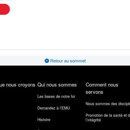
Retour au sommet
ue nous croyons
Qui nous sommes
Comment nous
servons
Les bases de notre foi
Nous sommes des discipl
Demandez à l’EMU
Promotion de la santé et 
Histoire
l’intégrité