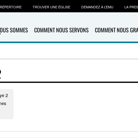
RÉPERTOIRE
TROUVER UNE ÉGLISE
DEMANDEZ À L’EMU
LA PRE
NOUS SOMMES
COMMENT NOUS SERVONS
COMMENT NOUS GR
2
ye 2
nes