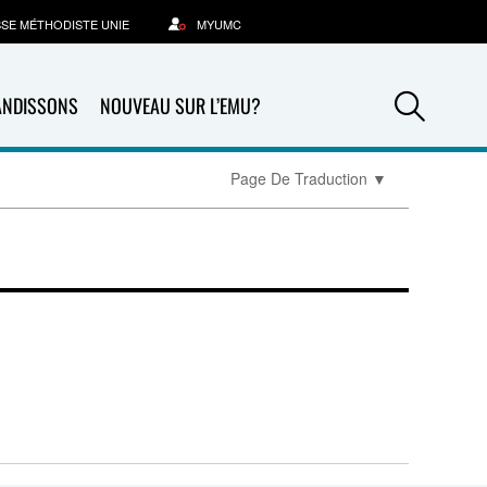
SSE MÉTHODISTE UNIE
MYUMC
Sea
ANDISSONS
NOUVEAU SUR L’EMU?
Page De Traduction
▼