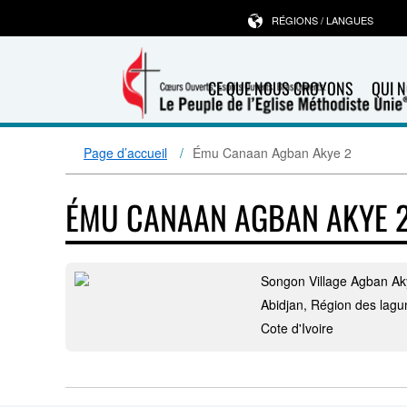
RÉGIONS / LANGUES
CE QUE NOUS CROYONS
QUI 
Page d’accueil
Ému Canaan Agban Akye 2
ÉMU CANAAN AGBAN AKYE 
Songon Village Agban Ak
Abidjan, Région des lagu
Cote d'Ivoire