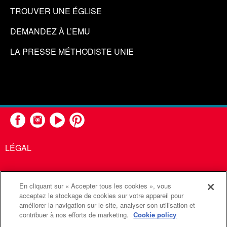
TROUVER UNE ÉGLISE
DEMANDEZ À L’EMU
LA PRESSE MÉTHODISTE UNIE
LÉGAL
En cliquant sur « Accepter tous les cookies », vous
United Methodist Communications est une agence de l'Église
acceptez le stockage de cookies sur votre appareil pour
améliorer la navigation sur le site, analyser son utilisation et
Méthodiste Unie
contribuer à nos efforts de marketing.
Cookie policy
©2026
Communications Méthodistes Unies. Tous droits